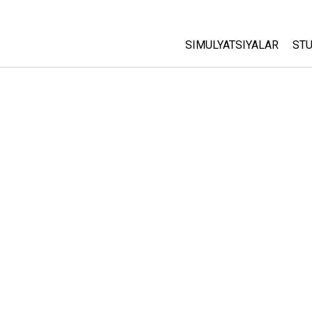
SIMULYATSIYALAR
STU
Barcha Simulyatsiyalar
A
C
Fizika
St
Matematika
P
Kimyo
Yer Ilmi
Biologiya
Tarjima Qilingan Simulya
Customizable Sims