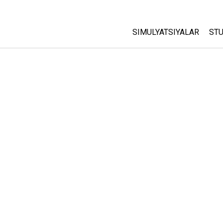
SIMULYATSIYALAR
STU
Barcha Simulyatsiyalar
A
C
Fizika
St
Matematika
P
Kimyo
Yer Ilmi
Biologiya
Tarjima Qilingan Simulya
Customizable Sims