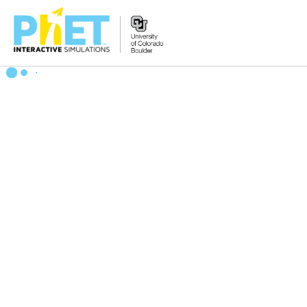
PhET
veb-
saytini
qidirish