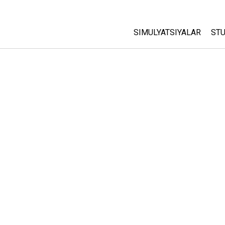
SIMULYATSIYALAR
STU
Barcha Simulyatsiyalar
A
C
Fizika
St
Matematika
P
Kimyo
Yer Ilmi
Biologiya
Tarjima Qilingan Simulya
Customizable Sims