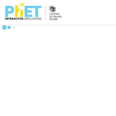
PhET
veb-
saytini
qidirish