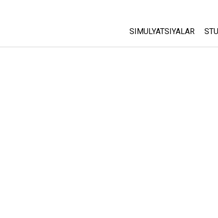
SIMULYATSIYALAR
STU
Barcha Simulyatsiyalar
A
C
Fizika
St
Matematika
P
Kimyo
Yer Ilmi
Biologiya
Tarjima Qilingan Simulya
Customizable Sims