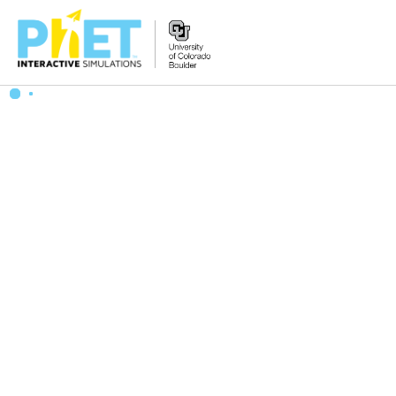
PhET
veb-
saytini
qidirish