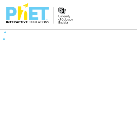
PhET
veb-
saytini
qidirish