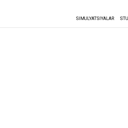
SIMULYATSIYALAR
STU
Barcha Simulyatsiyalar
A
C
Fizika
St
Matematika
P
Kimyo
Yer Ilmi
Biologiya
Tarjima Qilingan Simulya
Customizable Sims