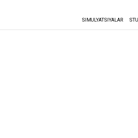
SIMULYATSIYALAR
STU
Barcha Simulyatsiyalar
A
C
Fizika
St
Matematika
P
Kimyo
Yer Ilmi
Biologiya
Tarjima Qilingan Simulya
Customizable Sims