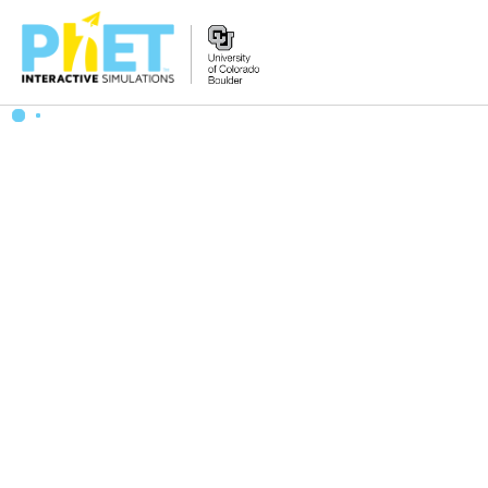
PhET
veb-
saytini
qidirish