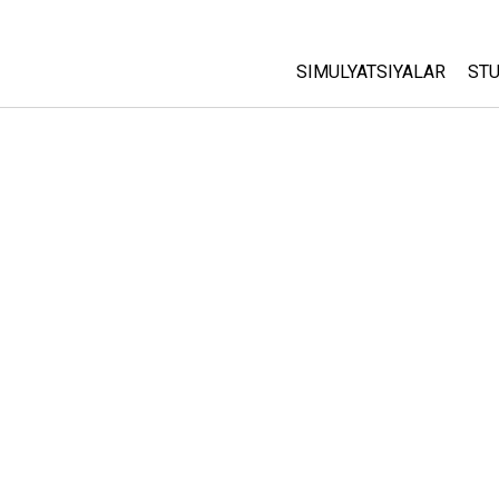
SIMULYATSIYALAR
STU
Barcha Simulyatsiyalar
A
C
Fizika
St
Matematika
P
Kimyo
Yer Ilmi
Biologiya
Tarjima Qilingan Simulya
Customizable Sims