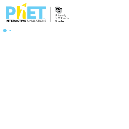
PhET
veb-
saytini
qidirish