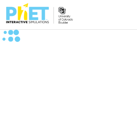
PhET
veb-
saytini
qidirish