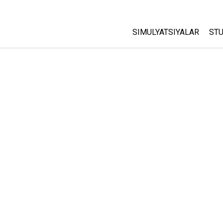
SIMULYATSIYALAR
STU
Barcha Simulyatsiyalar
A
C
Fizika
St
Matematika
P
Kimyo
Yer Ilmi
Biologiya
Tarjima Qilingan Simulya
Customizable Sims