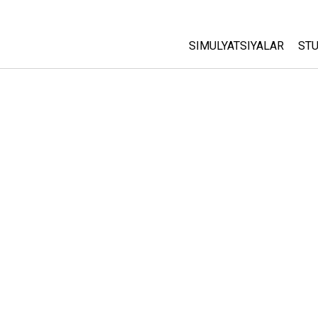
SIMULYATSIYALAR
STU
Barcha Simulyatsiyalar
A
C
Fizika
St
Matematika
P
Kimyo
Yer Ilmi
Biologiya
Tarjima Qilingan Simulya
Customizable Sims