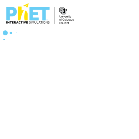
PhET
veb-
saytini
qidirish