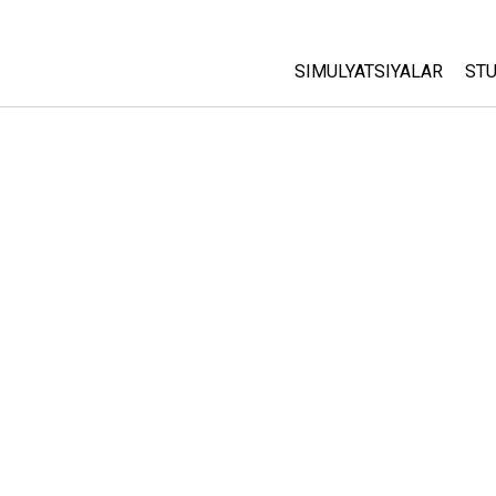
SIMULYATSIYALAR
STU
Barcha Simulyatsiyalar
A
C
Fizika
St
Matematika
P
Kimyo
Yer Ilmi
Biologiya
Tarjima Qilingan Simulya
Customizable Sims