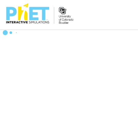
PhET
veb-
saytini
qidirish