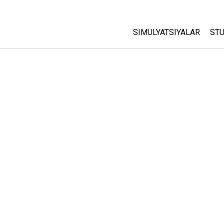
SIMULYATSIYALAR
STU
Barcha Simulyatsiyalar
A
C
Fizika
St
Matematika
P
Kimyo
Yer Ilmi
Biologiya
Tarjima Qilingan Simulya
Customizable Sims