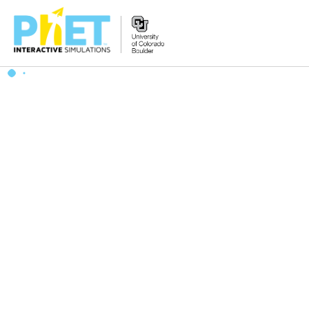
PhET
veb-
saytini
qidirish