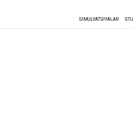
SIMULYATSIYALAR
STU
Barcha Simulyatsiyalar
A
C
Fizika
St
Matematika
P
Kimyo
Yer Ilmi
Biologiya
Tarjima Qilingan Simulya
Customizable Sims