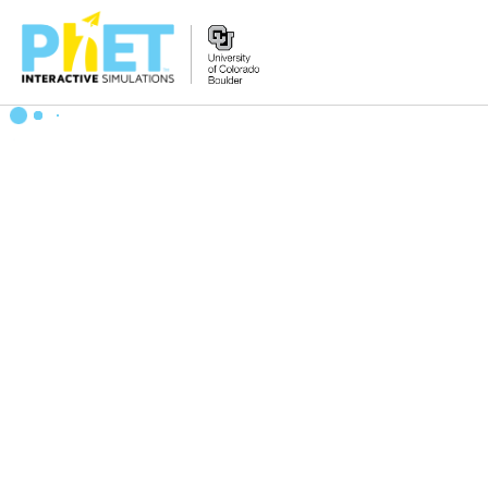
PhET
veb-
saytini
qidirish