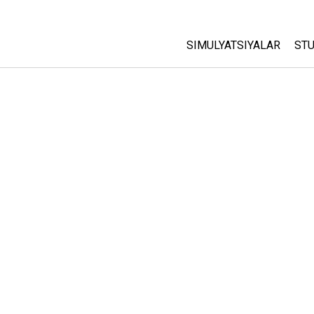
SIMULYATSIYALAR
STU
Barcha Simulyatsiyalar
A
C
Fizika
St
Matematika
P
Kimyo
Yer Ilmi
Biologiya
Tarjima Qilingan Simulya
Customizable Sims