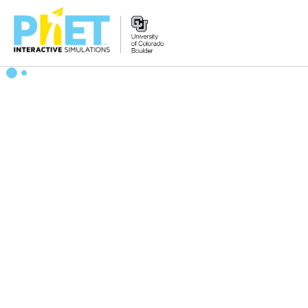
PhET
veb-
saytini
qidirish