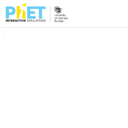
PhET
veb-
saytini
qidirish