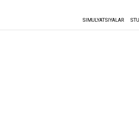
SIMULYATSIYALAR
STU
Barcha Simulyatsiyalar
A
C
Fizika
St
Matematika
P
Kimyo
Yer Ilmi
Biologiya
Tarjima Qilingan Simulya
Customizable Sims