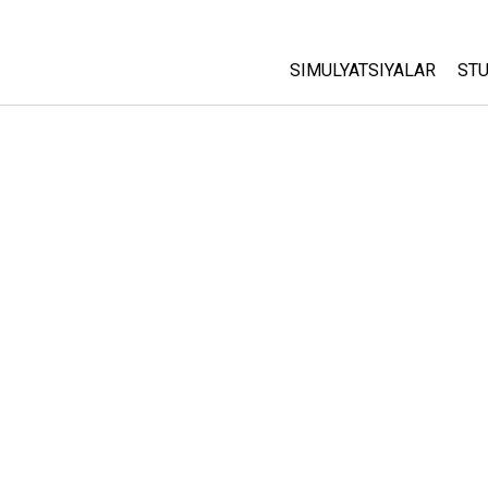
SIMULYATSIYALAR
STU
Barcha Simulyatsiyalar
A
C
Fizika
St
Matematika
P
Kimyo
Yer Ilmi
Biologiya
Tarjima Qilingan Simulya
Customizable Sims