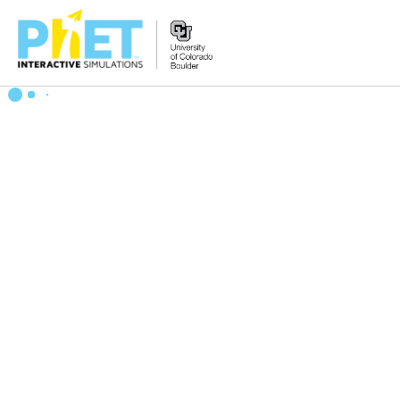
PhET
veb-
saytini
qidirish