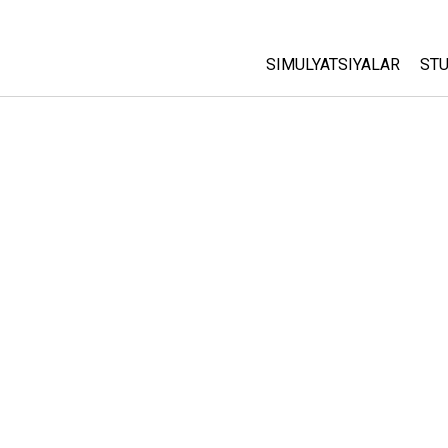
SIMULYATSIYALAR
STU
Barcha Simulyatsiyalar
A
C
Fizika
St
Matematika
P
Kimyo
Yer Ilmi
Biologiya
Tarjima Qilingan Simulya
Customizable Sims