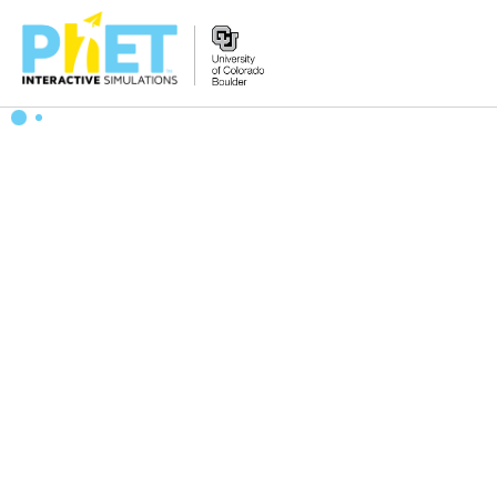
PhET
veb-
saytini
qidirish