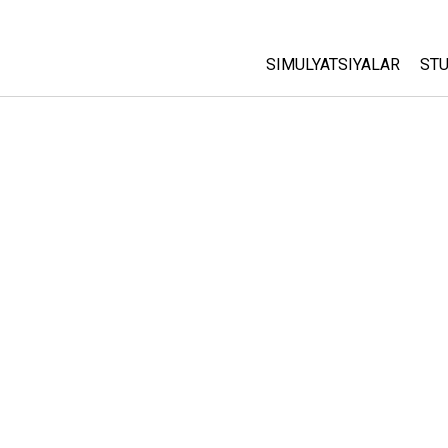
SIMULYATSIYALAR
STU
Barcha Simulyatsiyalar
A
C
Fizika
St
Matematika
P
Kimyo
Yer Ilmi
Biologiya
Tarjima Qilingan Simulya
Customizable Sims