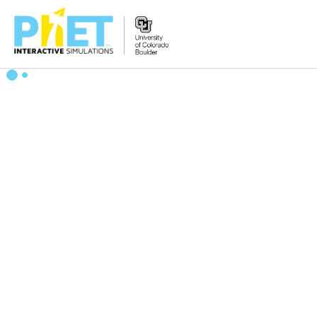
PhET
veb-
saytini
qidirish