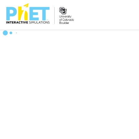
PhET
veb-
saytini
qidirish