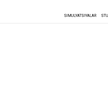
SIMULYATSIYALAR
STU
Barcha Simulyatsiyalar
A
C
Fizika
St
Matematika
P
Kimyo
Yer Ilmi
Biologiya
Tarjima Qilingan Simulya
Customizable Sims