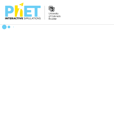
PhET
veb-
saytini
qidirish