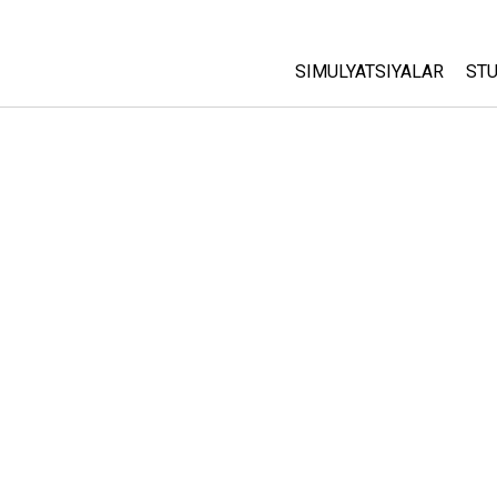
SIMULYATSIYALAR
STU
Barcha Simulyatsiyalar
A
C
Fizika
St
Matematika
P
Kimyo
Yer Ilmi
Biologiya
Tarjima Qilingan Simulya
Customizable Sims