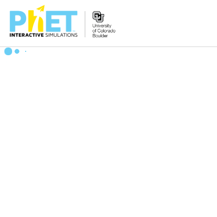
PhET
veb-
saytini
qidirish