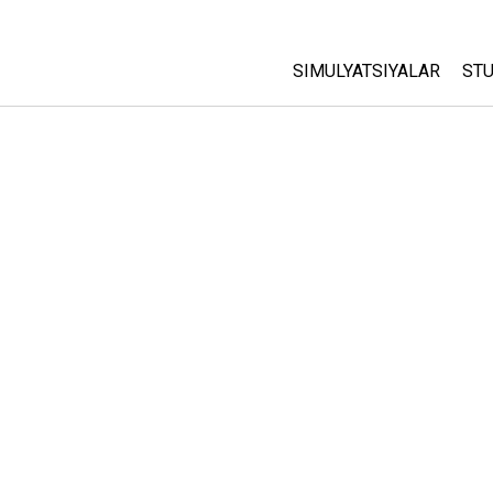
SIMULYATSIYALAR
STU
Barcha Simulyatsiyalar
A
C
Fizika
St
Matematika
P
Kimyo
Yer Ilmi
Biologiya
Tarjima Qilingan Simulya
Customizable Sims