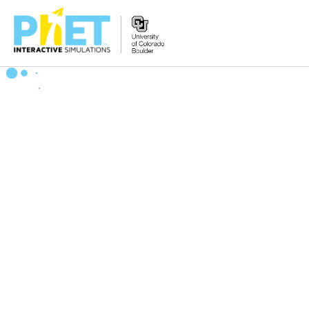
PhET
veb-
saytini
qidirish