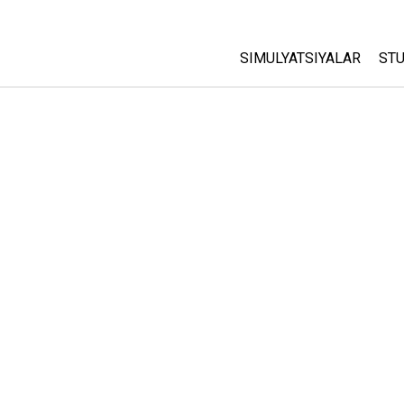
SIMULYATSIYALAR
STU
Barcha Simulyatsiyalar
A
C
Fizika
St
Matematika
P
Kimyo
Yer Ilmi
Biologiya
Tarjima Qilingan Simulya
Customizable Sims