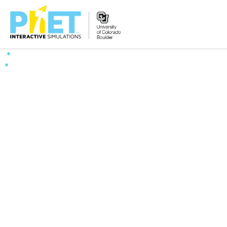
PhET
veb-
saytini
qidirish