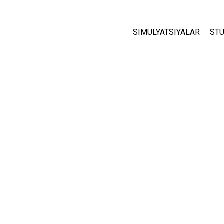
SIMULYATSIYALAR
STU
Barcha Simulyatsiyalar
A
C
Fizika
St
Matematika
P
Kimyo
Yer Ilmi
Biologiya
Tarjima Qilingan Simulya
Customizable Sims