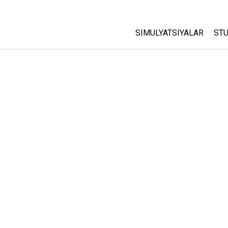
SIMULYATSIYALAR
STU
Barcha Simulyatsiyalar
A
C
Fizika
St
Matematika
P
Kimyo
Yer Ilmi
Biologiya
Tarjima Qilingan Simulya
Customizable Sims