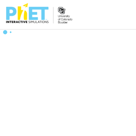
PhET
veb-
saytini
qidirish