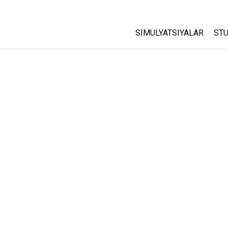
SIMULYATSIYALAR
STU
Barcha Simulyatsiyalar
A
C
Fizika
St
Matematika
P
Kimyo
Yer Ilmi
Biologiya
Tarjima Qilingan Simulya
Customizable Sims