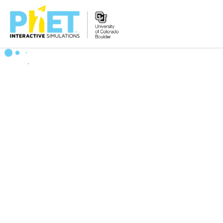
PhET
veb-
saytini
qidirish