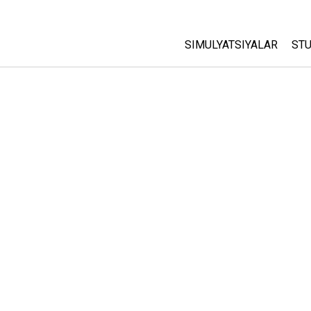
SIMULYATSIYALAR
STU
Barcha Simulyatsiyalar
A
C
Fizika
St
Matematika
P
Kimyo
Yer Ilmi
Biologiya
Tarjima Qilingan Simulya
Customizable Sims