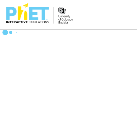
PhET
veb-
saytini
qidirish