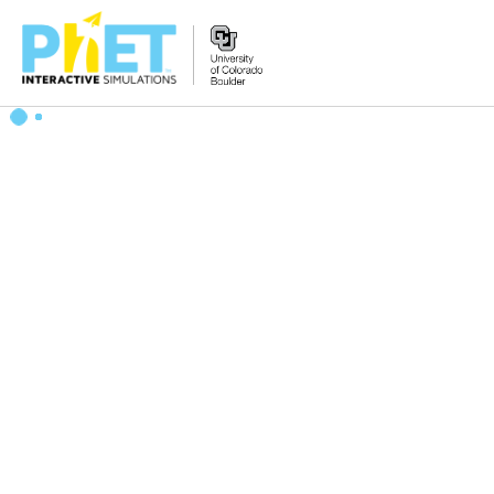
PhET
veb-
saytini
qidirish