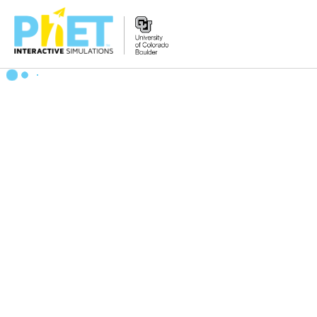
PhET
veb-
saytini
qidirish