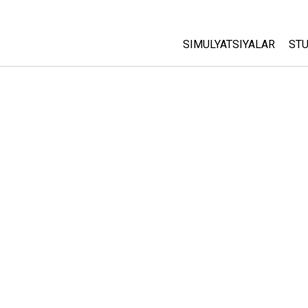
SIMULYATSIYALAR
STU
Barcha Simulyatsiyalar
A
C
Fizika
St
Matematika
P
Kimyo
Yer Ilmi
Biologiya
Tarjima Qilingan Simulya
Customizable Sims