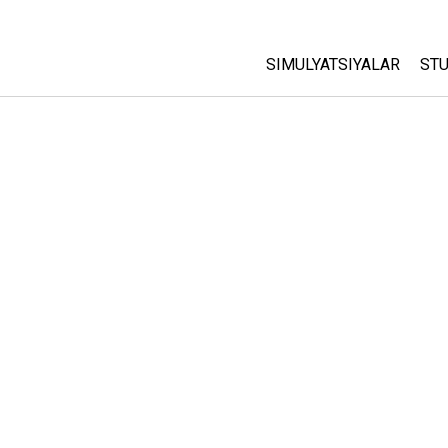
SIMULYATSIYALAR
STU
Barcha Simulyatsiyalar
A
C
Fizika
St
Matematika
P
Kimyo
Yer Ilmi
Biologiya
Tarjima Qilingan Simulya
Customizable Sims