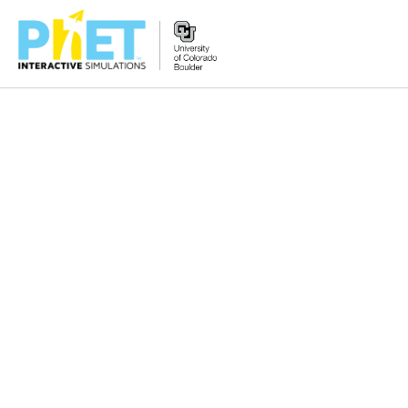
PhET
veb-
saytini
qidirish