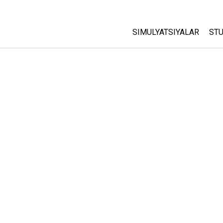
SIMULYATSIYALAR
STU
Barcha Simulyatsiyalar
A
C
Fizika
St
Matematika
P
Kimyo
Yer Ilmi
Biologiya
Tarjima Qilingan Simulya
Customizable Sims