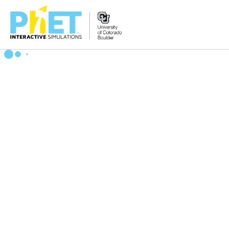
PhET
veb-
saytini
qidirish