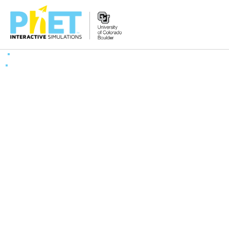
PhET
veb-
saytini
qidirish