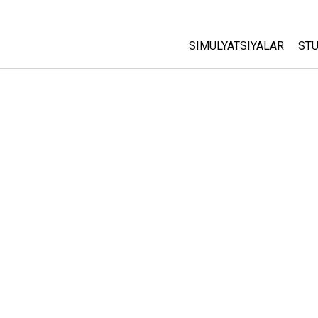
SIMULYATSIYALAR
STU
Barcha Simulyatsiyalar
A
C
Fizika
St
Matematika
P
Kimyo
Yer Ilmi
Biologiya
Tarjima Qilingan Simulya
Customizable Sims