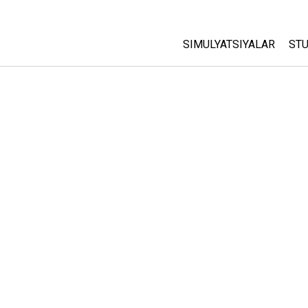
SIMULYATSIYALAR
STU
Barcha Simulyatsiyalar
A
C
Fizika
St
Matematika
P
Kimyo
Yer Ilmi
Biologiya
Tarjima Qilingan Simulya
Customizable Sims