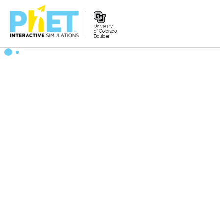
PhET
veb-
saytini
qidirish