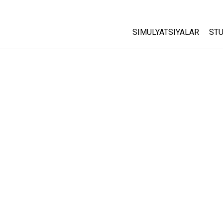
SIMULYATSIYALAR
STU
Barcha Simulyatsiyalar
A
C
Fizika
St
Matematika
P
Kimyo
Yer Ilmi
Biologiya
Tarjima Qilingan Simulya
Customizable Sims