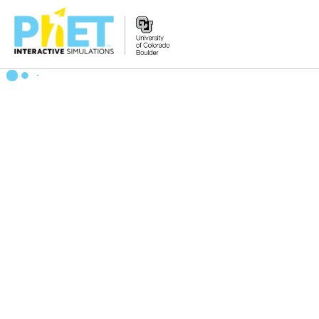
PhET
veb-
saytini
qidirish