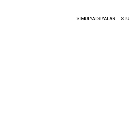
SIMULYATSIYALAR
STU
Barcha Simulyatsiyalar
A
C
Fizika
St
Matematika
P
Kimyo
Yer Ilmi
Biologiya
Tarjima Qilingan Simulya
Customizable Sims