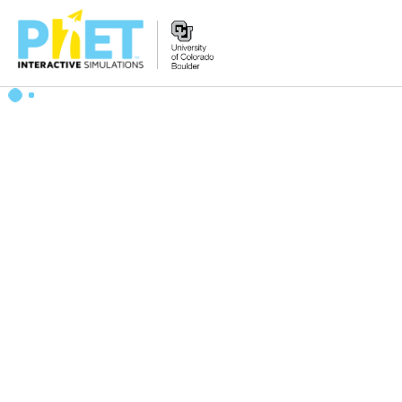
PhET
veb-
saytini
qidirish