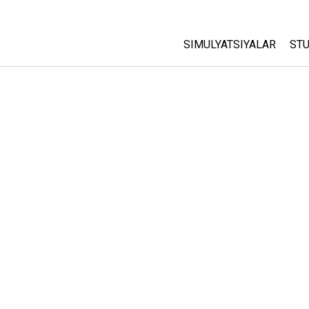
SIMULYATSIYALAR
STU
Barcha Simulyatsiyalar
A
C
Fizika
St
Matematika
P
Kimyo
Yer Ilmi
Biologiya
Tarjima Qilingan Simulya
Customizable Sims