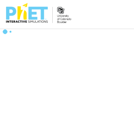
PhET
veb-
saytini
qidirish