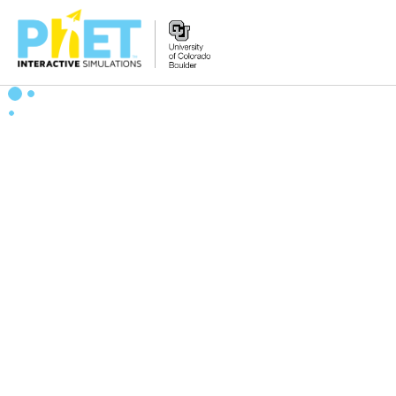
PhET
veb-
saytini
qidirish