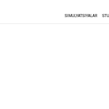
SIMULYATSIYALAR
STU
Barcha Simulyatsiyalar
A
C
Fizika
St
Matematika
P
Kimyo
Yer Ilmi
Biologiya
Tarjima Qilingan Simulya
Customizable Sims