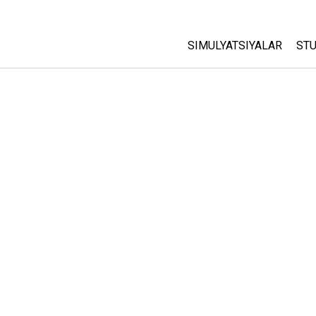
SIMULYATSIYALAR
STU
Barcha Simulyatsiyalar
A
C
Fizika
St
Matematika
P
Kimyo
Yer Ilmi
Biologiya
Tarjima Qilingan Simulya
Customizable Sims