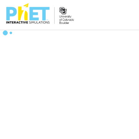
PhET
veb-
saytini
qidirish