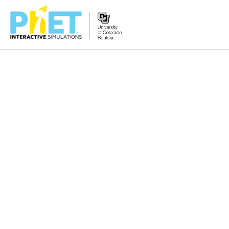
PhET
veb-
saytini
qidirish