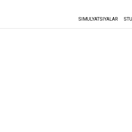
SIMULYATSIYALAR
STU
Barcha Simulyatsiyalar
A
C
Fizika
St
Matematika
P
Kimyo
Yer Ilmi
Biologiya
Tarjima Qilingan Simulya
Customizable Sims