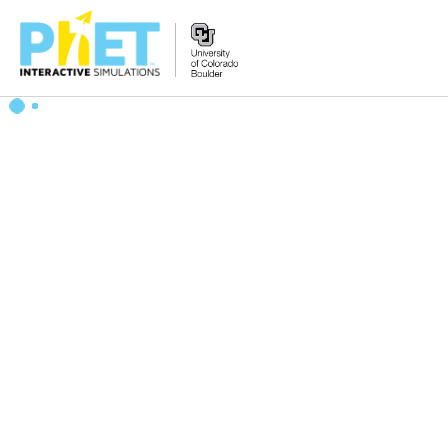
PhET
veb-
saytini
qidirish