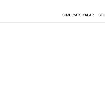
SIMULYATSIYALAR
STU
Barcha Simulyatsiyalar
A
C
Fizika
St
Matematika
P
Kimyo
Yer Ilmi
Biologiya
Tarjima Qilingan Simulya
Customizable Sims