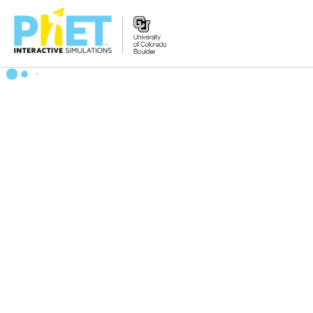
PhET
veb-
saytini
qidirish