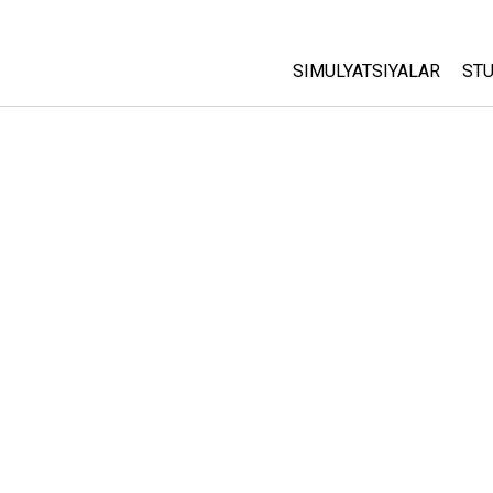
SIMULYATSIYALAR
STU
Barcha Simulyatsiyalar
A
C
Fizika
St
Matematika
P
Kimyo
Yer Ilmi
Biologiya
Tarjima Qilingan Simulya
Customizable Sims