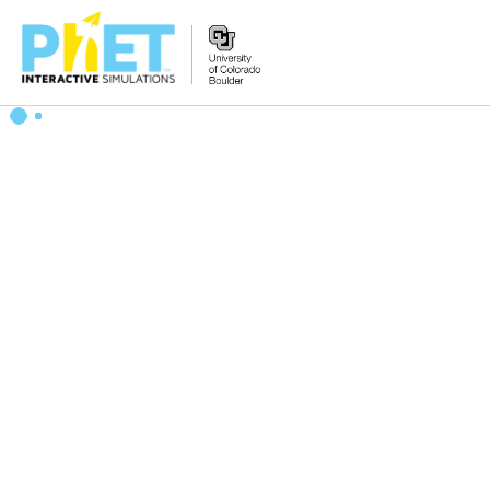
PhET
veb-
saytini
qidirish