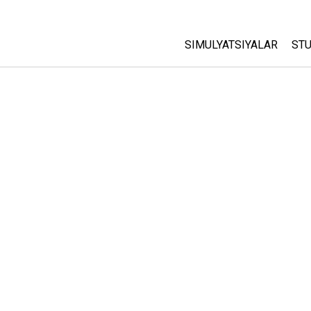
SIMULYATSIYALAR
STU
Barcha Simulyatsiyalar
A
C
Fizika
St
Matematika
P
Kimyo
Yer Ilmi
Biologiya
Tarjima Qilingan Simulya
Customizable Sims