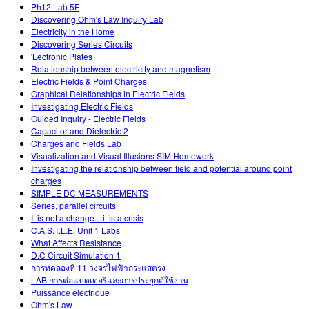
Ph12 Lab 5F
Discovering Ohm's Law Inquiry Lab
Electricity in the Home
Discovering Series Circuits
'Lectronic Plates
Relationship between electricity and magnetism
Electric Fields & Point Charges
Graphical Relationships in Electric Fields
Investigating Electric Fields
Guided Inquiry - Electric Fields
Capacitor and Dielectric 2
Charges and Fields Lab
Visualization and Visual Illusions SIM Homework
Investigating the relationship between field and potential around point
charges
SIMPLE DC MEASUREMENTS
Series, parallel circuits
It is not a change... it is a crisis
C.A.S.T.L.E. Unit 1 Labs
What Affects Resistance
D.C Circuit Simulation 1
การทดลองที่ 11 วงจรไฟฟ้ากระแสตรง
LAB การต่อแบตเตอรีและการประยุกต์ใช้งาน
Puissance electrique
Ohm's Law