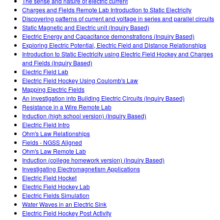
The sense and nature of electric current
Charges and Fields Remote Lab Introduction to Static Electricity
Discovering patterns of current and voltage in series and parallel circuits
Static Magnetic and Electric unit (Inquiry Based)
Electric Energy and Capacitance demonstrations (Inquiry Based)
Exploring Electric Potential, Electric Field and Distance Relationships
Introduction to Static Electricity using Electric Field Hockey and Charges
and Fields (Inquiry Based)
Electric Field Lab
Electric Field Hockey Using Coulomb's Law
Mapping Electric Fields
An investigation into Building Electric Circuits (Inquiry Based)
Resistance in a Wire Remote Lab
Induction (high school version) (Inquiry Based)
Electric Field Intro
Ohm's Law Relationships
Fields - NGSS Aligned
Ohm's Law Remote Lab
Induction (college homework version) (Inquiry Based)
Investigating Electromagnetism Applications
Electric Field Hocket
Electric Field Hockey Lab
Electric Fields Simulation
Water Waves in an Electric Sink
Electric Field Hockey Post Activity