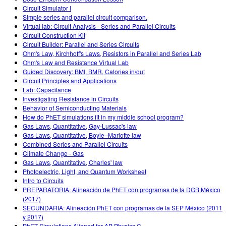
Circuit Simulator I
Simple series and parallel circuit comparison.
Virtual lab: Circuit Analysis - Series and Parallel Circuits
Circuit Construction Kit
Circuit Builder: Parallel and Series Circuits
Ohm's Law, Kirchhoff's Laws, Resistors in Parallel and Series Lab
Ohm's Law and Resistance Virtual Lab
Guided Discovery: BMI, BMR, Calories in/out
Circuit Principles and Applications
Lab: Capacitance
Investigating Resistance in Circuits
Behavior of Semiconducting Materials
How do PhET simulations fit in my middle school program?
Gas Laws, Quantitative, Gay-Lussac's law
Gas Laws, Quantitative, Boyle–Mariotte law
Combined Series and Parallel Circuits
Climate Change - Gas
Gas Laws, Quantitative, Charles' law
Photoelectric, Light, and Quantum Worksheet
Intro to Circuits
PREPARATORIA: Alineación de PhET con programas de la DGB México
(2017)
SECUNDARIA: Alineación PhET con programas de la SEP México (2011
y 2017)
PhET Simulations Aligned for AP Physics C