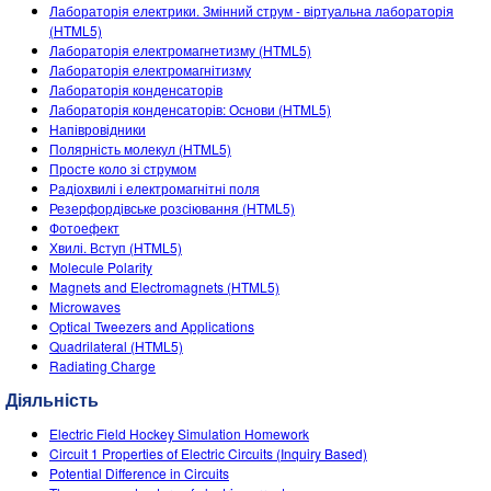
Customizable Sims
Teaching with PhET
Лабораторія електрики. Змінний струм - віртуальна лабораторія
DEIB in STEM Ed
(HTML5)
Лабораторія електромагнетизму (HTML5)
SceneryStack OSE
Лабораторія електромагнітизму
Лабораторія конденсаторів
Impact Report
Лабораторія конденсаторів: Основи (HTML5)
Напівровідники
Полярність молекул (HTML5)
Просте коло зі струмом
Радіохвилі і електромагнітні поля
Резерфордівське розсіювання (HTML5)
Фотоефект
Хвилі. Вступ (HTML5)
Molecule Polarity
Magnets and Electromagnets (HTML5)
Microwaves
Optical Tweezers and Applications
Quadrilateral (HTML5)
Radiating Charge
Діяльність
Electric Field Hockey Simulation Homework
Circuit 1 Properties of Electric Circuits (Inquiry Based)
Potential Difference in Circuits