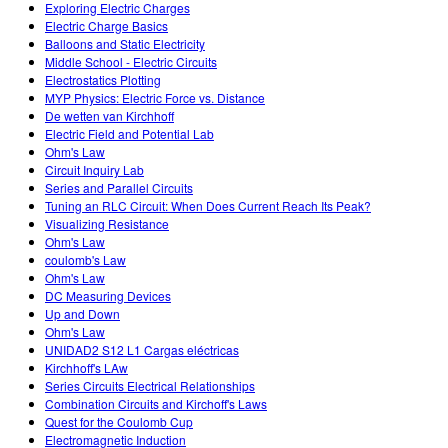
Exploring Electric Charges
Electric Charge Basics
Balloons and Static Electricity
Middle School - Electric Circuits
Electrostatics Plotting
MYP Physics: Electric Force vs. Distance
De wetten van Kirchhoff
Electric Field and Potential Lab
Ohm's Law
Circuit Inquiry Lab
Series and Parallel Circuits
Tuning an RLC Circuit: When Does Current Reach Its Peak?
Visualizing Resistance
Ohm's Law
coulomb's Law
Ohm's Law
DC Measuring Devices
Up and Down
Ohm's Law
UNIDAD2 S12 L1 Cargas eléctricas
Kirchhoff's LAw
Series Circuits Electrical Relationships
Combination Circuits and Kirchoff's Laws
Quest for the Coulomb Cup
Electromagnetic Induction