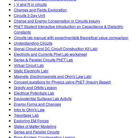
I, V and R in circuits
Charges and Fields Exploration
Circuits 3 Day Unit
Charge and Energy Conservation in Circuits Inquiry
PhET Student Interactive Introduction on Capacitance & Dielectric
Constants
Circuits lab manual with experimental& theoretical value comparison
Understanding Circuits
Signal Circuit and DC Circuit Construction Kit Lab!
Electricity and Currents Phet Lab worksheet
Series & Parallel Circuits PhET Lab
Virtual Circuit Lab
Static Electricity Lab!
Magnets, Electromagnets and Ohm's Law Lab!
Concept questions for Physics using PhET (Inquiry Based)
Gravity and Orbits Lesson
Electrical Potentials Lab
Equipotential Surfaces Lab Activity
Energy Forms and Changes
Intro to Ohm's Law
Travoltage Lab
Exploring EM Forces
States of Matter Modeling
Series and Parallel Circuits
Bose-Einstein Condensation Lesson