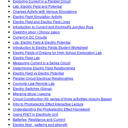
Exploring Current in a Parallel Circuit
Lab: Electric Field and Potential
Charges Activity with Various Simulations
Electric Field Simulation Activity
Electric Field and Electric Field Lines
Introduction to Current and Kirchhoff's Junction Rule
Električni otpor i Ohmov zakon
Current in DC Circuits
Lab: Electric Field & Electric Potential
Introduction to Electric Fields Student Worksheet
Electric Fields of Dreams for High School Exploratory Lab
Electric Field Lab
Measuring Current in a Series Circuit
Determinine Electric Field Relationships
Electric Field vs Electric Potential
Parallel Circuit Electrical Relationships
Coulomb Law Remote Lab
Electric Switches (Signal)
Mjerenje struje i napona
Circuit Construction Kit- series of three activitites (Inquiry Based)
Intro to Photoelectric Effect Interactive Lecture
Understanding the Photoelectric Effect Homework
Using PhET in Electricity Unit
Batteries, Resistance and Current
Electric field - patterns and strength