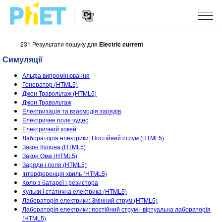
231 Результати пошуку для
Electric current
Пошук
на
Симуляції
сайті
Website
PhET
СИМУЛЯЦІЇ
Альфа випромінювання
Navigation
Генератор (HTML5)
Всі симуляції
Джон Травольтаж (HTML5)
STUDIO
Джон Травольтаж
Електризація та взаємодія зарядів
Фізика
About Studio
ВИКЛАДАННЯ
Електричне поле чудес
Електричний хокей
Математика
Customizable Sims
Знайди за класифікатором
ДОСЛІДЖЕННЯ
Лабораторія електрики: Постійний струм (HTML5)
Закон Кулона (HTML5)
Хімія
Start a Free Trial
Поділіться своїми розробками
ІНІЦІАТИВИ
Закон Ома (HTML5)
Заряди і поля (HTML5)
Вивчення Землі
Purchase a License
Activity Contribution Guidelines
Інклюзія
УВІЙТИ / РЕЄСТРАІЦЯ
Інтерференція хвиль (HTML5)
Коло з батареї і резистора
Біологія
Virtual Workshops
PhET Global
Кульки і статична електрика (HTML5)
Лабораторія електрики: Змінний струм (HTML5)
УВІЙТИ / РЕЄСТРАІЦЯ
Перекладені симуляції
Professional Learning with PhET
Data Fluency
Лабораторія електрики: постійний струм - віртуальна лабораторія
(HTML5)