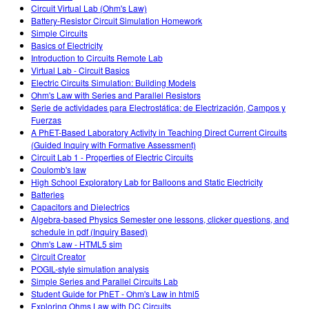
Circuit Virtual Lab (Ohm's Law)
Battery-Resistor Circuit Simulation Homework
Simple Circuits
Basics of Electricity
Introduction to Circuits Remote Lab
Virtual Lab - Circuit Basics
Electric Circuits Simulation: Building Models
Ohm's Law with Series and Parallel Resistors
Serie de actividades para Electrostática: de Electrización, Campos y
Fuerzas
A PhET-Based Laboratory Activity in Teaching Direct Current Circuits
(Guided Inquiry with Formative Assessment)
Circuit Lab 1 - Properties of Electric Circuits
Coulomb's law
High School Exploratory Lab for Balloons and Static Electricity
Batteries
Capacitors and Dielectrics
Algebra-based Physics Semester one lessons, clicker questions, and
schedule in pdf (Inquiry Based)
Ohm's Law - HTML5 sim
Circuit Creator
POGIL-style simulation analysis
Simple Series and Parallel Circuits Lab
Student Guide for PhET - Ohm's Law in html5
Exploring Ohms Law with DC Circuits