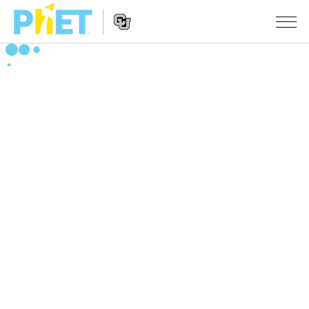
PhET
Web
Sitesinde
Website
Ara
SIMÜLASYONLAR
Navigation
Tüm Simülasyonlar
STUDIO
Fizik
About Studio
ÖĞRETIM
Matematik
Customizable Sims
Etkinliklere Gözat
ARAŞTIRMA
Kimya
Start a Free Trial
Etkinliklerini Paylaş
GIRIŞIMLER
Yer Bilimleri
Purchase a License
Activity Contribution Guidelines
Kapsamlı Tasarım
OTURUM AÇ / ÜYE OL
Biyoloji
Sanal Atölyeler
PhET Küresel
OTURUM AÇ / ÜYE OL
Çevrilmiş Simülasyonlar
Professional Learning with PhET
Data Fluency