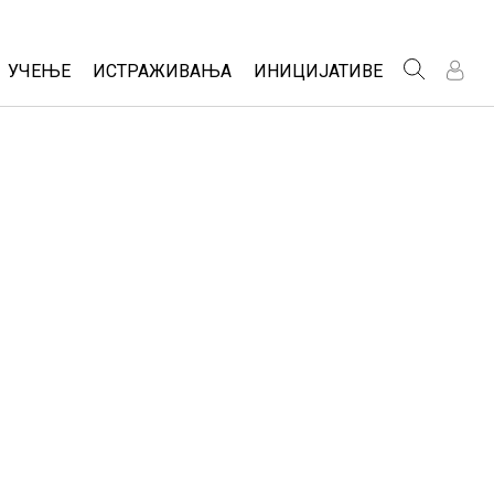
Website
УЧЕЊЕ
ИСТРАЖИВАЊА
ИНИЦИЈАТИВЕ
Navigation
П
П
tudio
Претражи активности
Инклузивни дизајн
Р
Р
izable Sims
Подели своје активности
PhET Глобал
Free Trial
Activity Contribution Guidelines
Data Fluency
а
e a License
Виртуелне радионице
DEIB in STEM Ed
Professional Learning with PhET
SceneryStack OSE
Teaching with PhET
Impact Report