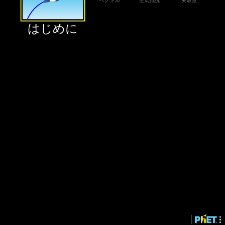
‪ベクトル‬
‪空気抵抗‬
‪実験室‬
‪はじめに‬