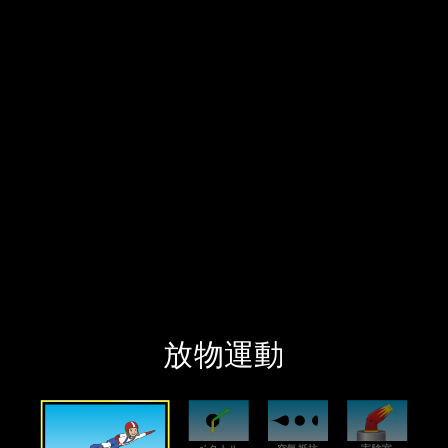
‪放物運動‬
‪はじめに‬
‪ベクトル‬
‪空気抵抗‬
‪実験室‬
‪放物運動‬