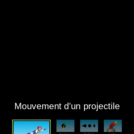
‪Mouvement d'un projectile‬
‪Intro‬
‪Vecteurs‬
‪Traînée‬
‪Labo‬
‪Mouvement d'un projectile‬