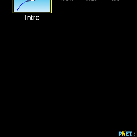
‪Vecteurs‬
‪Traînée‬
‪Labo‬
‪Intro‬