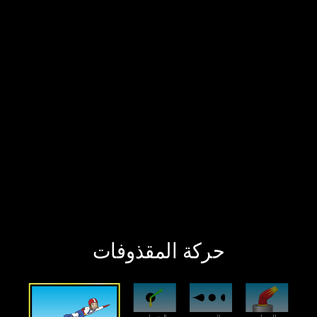
‫حركة المقذوفات‬
‫المعمل‬
‫السحب‬
‫المتجهات‬
‫المقدمة‬
‫حركة المقذوفات‬