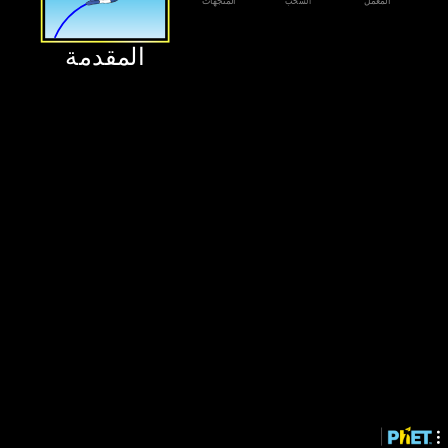
‫المعمل‬
‫السحب‬
‫المتجهات‬
‫المقدمة‬