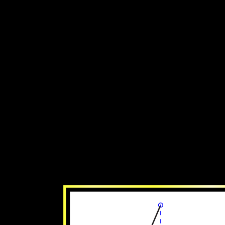
‫معمل البندول‬