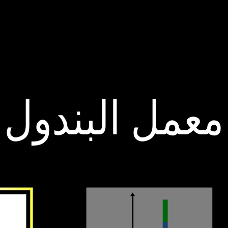
‫ معمل‬
‫طاقة‬
‫مقدمة‬
‫معمل البندول‬