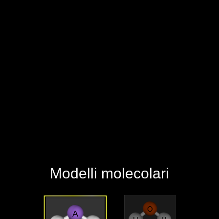
‪Modelli molecolari‬
O
A