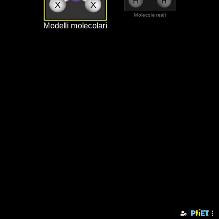
H
H
X
X
‪Molecole reali‬
‪Modelli molecolari‬
A
O
X
X
H
H
‪Modelli molecolari‬
‪Molecole reali‬