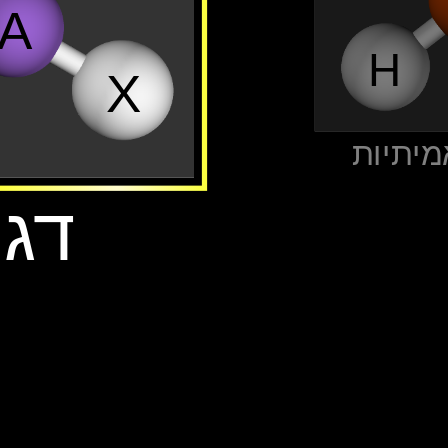
A
H
X
אמיתיות
‫דג‬