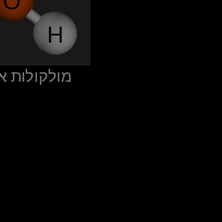
O
H
‫מולקולות ‬