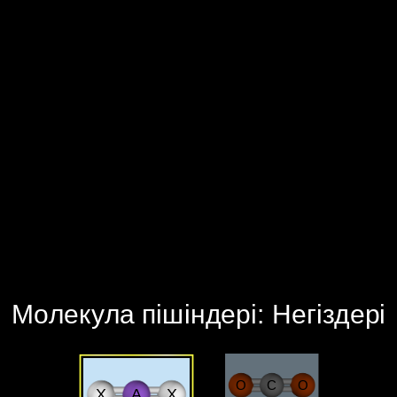
‪Молекула пішіндері: Негіздері‬
O
C
O
X
A
X