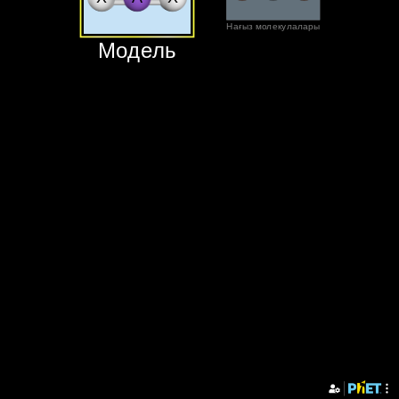
‪Нағыз молекулалары‬
‪Модель‬
X
A
X
O
C
O
‪Модель‬
‪Нағыз молекулалары‬